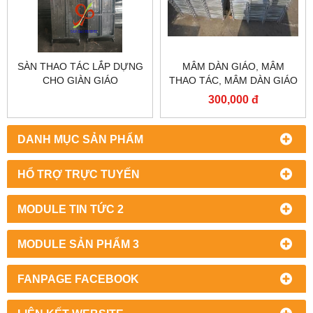
SÀN THAO TÁC LẮP DỰNG
MÂM DÀN GIÁO, MÂM
CHO GIÀN GIÁO
THAO TÁC, MÂM DÀN GIÁO
NHÚNG KẼM
300,000 đ
DANH MỤC SẢN PHẨM
HỔ TRỢ TRỰC TUYẾN
MODULE TIN TỨC 2
MODULE SẢN PHẨM 3
FANPAGE FACEBOOK