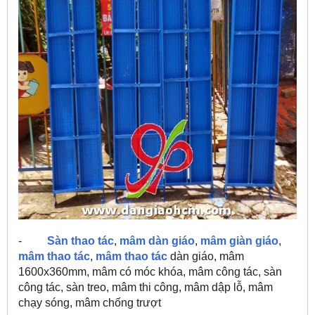
-
Sàn thao tác
,
mâm dàn giáo
,
mâm giàn giáo
,
mâm thao tác
,
mâm thao tác
dàn giáo, mâm
1600x360mm, mâm có móc khóa, mâm công tác, sàn
công tác, sàn treo, mâm thi công, mâm dập lỗ, mâm
chạy sóng, mâm chống trượt