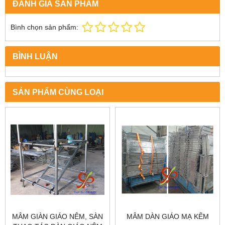
ĐÁNH GIÁ SẢN PHẨM
Bình chọn sản phẩm:
BÌNH LUẬN
SẢN PHẨM CÙNG LOẠI
MÂM GIÀN GIÁO NÊM, SÀN
MÂM DÀN GIÁO MẠ KẼM