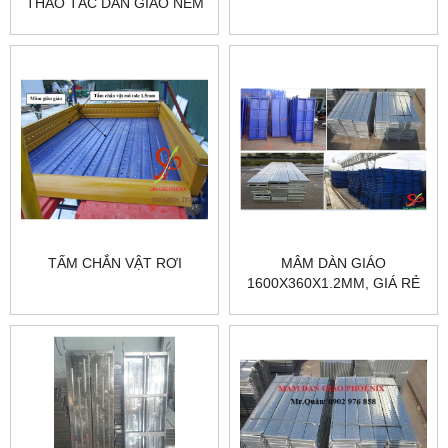
THAO TÁC DÀN GIÁO NÊM
TẤM CHẮN VẬT RƠI
MÂM DÀN GIÁO
1600X360X1.2MM, GIÁ RẺ