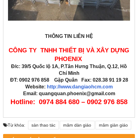
THÔNG TIN LIÊN HỆ
CÔNG TY TNHH THIẾT BỊ VÀ XÂY DỰNG
PHOENIX
Đ/c: 39/5 Quốc lộ 1A, P.Tân Hưng Thuận, Q.12, Hồ
Chí Minh
ĐT: 0902 976 858 Gặp Quân Fax: 028.38 91 19 28
Website:
http://www.dangiaohcm.com
Email: quangquan.phoenix@gmail.com
Hotline: 0974 884 680 – 0902 976 858
Từ khóa:
sàn thao tác
mâm dàn giáo
mâm giàn giáo