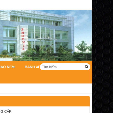
IÁO NÊM
BÁNH XE DÀN GIÁO
HÌNH ẢNH
G CẤP: