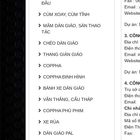
Fax : 0
ĐẦU
Email 
Website
CÙM XOAY, CÙM TĨNH
Dự án: 
MÂM DÀN GIÁO, SÀN THAO
TÁC
3. CÔN
Địa chỉ
CHÉO DÀN GIÁO
Điện th
THANG GIÀN GIÁO
Email: 
Websit
COPPHA
Dự án:
COPPHA ĐỊNH HÌNH
4. CÔN
BÁNH XE DÀN GIÁO
Trụ sở
Điện 
VẬN THĂNG, CẨU THÁP
Emai
Chi nh
COPPHA PHỦ PHIM
Địa ch
Mã số
XE RÙA
Điện 
DÀN GIÁO PAL
Fax: