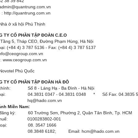
62 38 39 842
: admin@quantrung.com.vn
 : http://quantrung.com.vn
Nhà ở xã hội Phú Thịnh
G TY CỔ PHẦN TẬP ĐOÀN C.E.O
: Tầng 5, Tháp CEO, Đường Phạm Hùng, Hà Nội
oại: (+84 4) 3 787 5136 - Fax: (+84 4) 3 787 5137
info@ceogroup.com.vn
e: www.ceogroup.com.vn
 Novotel Phú Quốc
G TY CỔ PHẦN TẬP ĐOÀN HÀ ĐÔ
 chính: Số 8 - Láng Hạ - Ba Đình - Hà Nội
thoại: 04.3831 0347 - 04.3831 0348 * Số Fax: 04.3835 5
l: hq@hado.com.vn
ánh Miền Nam:
ỉ đăng ký: 60 Trường Sơn, Phường 2, Quận Tân Bình, Tp. HCM
 thuế: 0100283802-001
Thoại: 08. 3547 1666
 08.3848 6182; Email: hcm@hado.com.vn