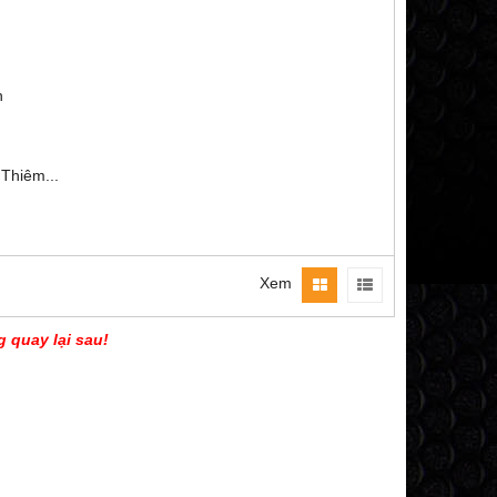
h
Thiêm...
Xem
g quay lại sau!