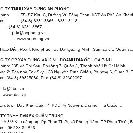
NG TY TNHH XÂY DỰNG AN PHONG
 chính : 55- 57 Khu C, Đường Vũ Tông Phan, KĐT An Phú-An Khán
hoại : (84-8) 6281 8866 - 6281 8118
 (84-8) 6281 8867
 : pda@anphong.vn
te : www.anphong.vn
Thảo Điền Pearl, Khu phức hợp Đại Quang Minh, Sunrise city Quận 7..
G TY CP XÂY DỰNG VÀ KINH DOANH ĐỊA ỐC HÒA BÌNH
 chính: 235 Võ Thị Sáu, Phường 7, Quận 3, Thành phố Hồ Chí
ng 2: Tòa nhà Pax Sky, 123 Nguyễn Đình Chiểu, Phường 6, Quận 3, 
oại: (84-8) 39325030; Fax: (84-8) 39302097
 info@hbcr.vn
: www.hbcr.vn
Era town Đức Khải Quận 7, KDC Kỷ Nguyên, Casino Phú Quốc ...
N TY TNHH TM&SX QUẢN TRUNG
 : Lô 3/2 Khu công nghiệp Phan Thiết, xã Phong Nẫm, TP Phan Thiết, 
oại : 062 38 39 826