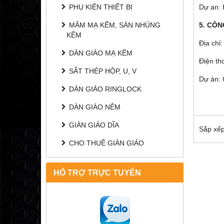
PHỤ KIÊN THIẾT BỊ
Dự an:
MÂM MẠ KẼM, SÀN NHÚNG
5. CÔ
KẼM
Địa chỉ
DÀN GIÁO MẠ KẼM
Điện t
SẮT THÉP HỘP, U, V
Dự án: 
DÀN GIÁO RINGLOCK
DÀN GIÁO NÊM
GIÀN GIÁO DĨA
Sắp xếp
CHO THUÊ GIÀN GIÁO
HỔ TRỢ TRỰC TUYẾN