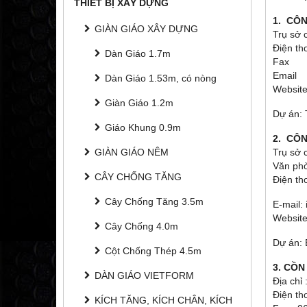
THIẾT BỊ XÂY DỰNG
1. CÔ
GIÀN GIÁO XÂY DỰNG
Trụ sở
Điện t
Dàn Giáo 1.7m
Fax :
Email
Dàn Giáo 1.53m, có nòng
Websi
Giàn Giáo 1.2m
Dự án: 
Giáo Khung 0.9m
2. CÔN
GIÀN GIÁO NÊM
Trụ sở
Văn phò
CÂY CHỐNG TĂNG
Điện th
Cây Chống Tăng 3.5m
E-mail:
Website
Cây Chống 4.0m
Dự án: 
Cột Chống Thép 4.5m
3. CỒ
DÀN GIÁO VIETFORM
Địa chỉ
Điện th
KÍCH TĂNG, KÍCH CHÂN, KÍCH