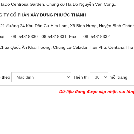
 HaDo Centrosa Garden, Chung cư Hà Đô Nguyễn Văn Công...
NG TY CỔ PHẦN XÂY DỰNG PHƯỚC THÀNH
: 21 đường 24 Khu Dân Cư Him Lam, Xã Bình Hưng, Huyện Bình Chán
hoại: 08. 54318330 - 08.54318331 Fax: 08. 54318332
Chùa Quốc Ân Khai Tượng, Chung cư Celadon Tân Phú, Centana Thủ 
 theo
Hiển thị
mỗi trang
Dữ liệu đang được cập nhật, vui lòn