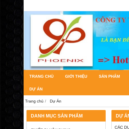
TRANG CHỦ
GIỚI THIỆU
SẢN PHẨM
DỰ ÁN
Trang chủ
Dự Án
DANH MỤC SẢN PHẨM
DỰ Á
CÁC DỰ