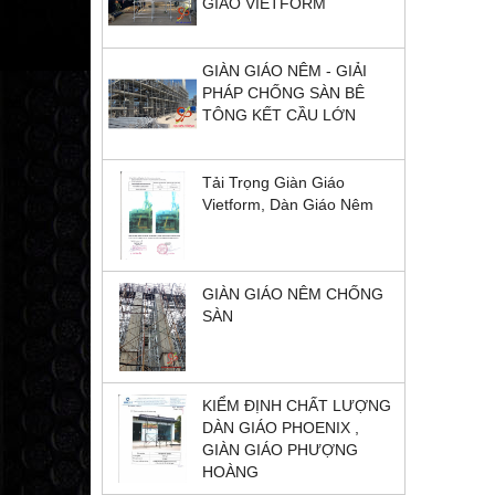
GIÁO VIETFORM
GIÀN GIÁO NÊM - GIẢI
PHÁP CHỐNG SÀN BÊ
TÔNG KẾT CẦU LỚN
Tải Trọng Giàn Giáo
Vietform, Dàn Giáo Nêm
GIÀN GIÁO NÊM CHỐNG
SÀN
KIỂM ĐỊNH CHẤT LƯỢNG
DÀN GIÁO PHOENIX ,
GIÀN GIÁO PHƯỢNG
HOÀNG