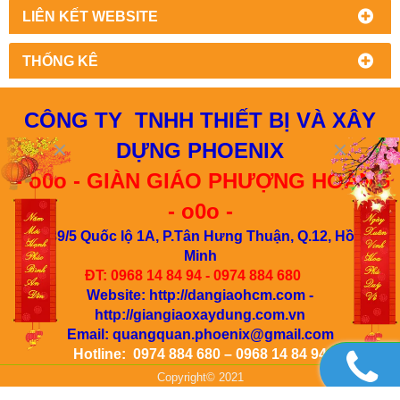
LIÊN KẾT WEBSITE
THỐNG KÊ
CÔNG TY TNHH THIẾT BỊ VÀ XÂY
DỰNG PHOENIX
- o0o -
GIÀN GIÁO PHƯỢNG HOÀNG
- o0o -
Đ/c: 39/5 Quốc lộ 1A, P.Tân Hưng Thuận, Q.12, Hồ Chí
Minh
ĐT: 0968 14 84 94 - 0974 884 680
Website:
http://dangiaohcm.com
-
http://giangiaoxaydung.com.vn
Email:
quangquan.phoenix@gmail.com
Hotline: 0974 884 680 – 0968 14 84 94
Copyright© 2021
Designed By
GianHangVN