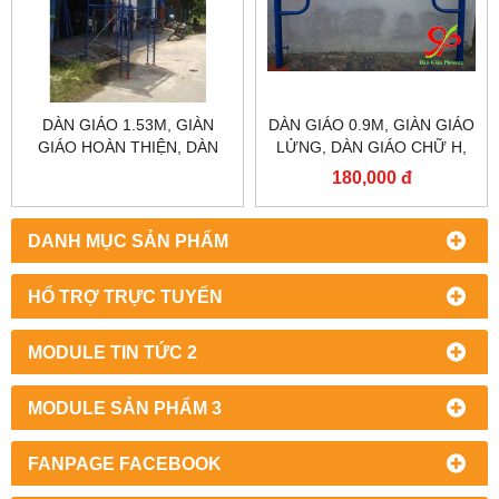
DÀN GIÁO 1.53M, GIÀN
DÀN GIÁO 0.9M, GIÀN GIÁO
GIÁO HOÀN THIỆN, DÀN
LỬNG, DÀN GIÁO CHỮ H,
GIÁO BAO CHE, DÀN GIÁO
DÀN GIÁO KHÔNG NÒNG
180,000 đ
THI CÔNG
DANH MỤC SẢN PHẨM
HỔ TRỢ TRỰC TUYẾN
MODULE TIN TỨC 2
MODULE SẢN PHẨM 3
FANPAGE FACEBOOK