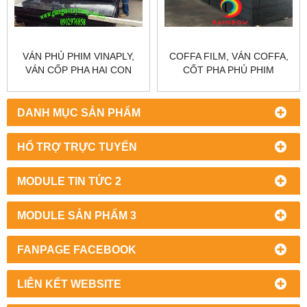
VÁN PHỦ PHIM VINAPLY,
COFFA FILM, VÁN COFFA,
VÁN CỐP PHA HAI CON
CỐT PHA PHỦ PHIM
NGỰA TMC
DANH MỤC SẢN PHẨM
HỔ TRỢ TRỰC TUYẾN
MODULE TIN TỨC 2
MODULE SẢN PHẨM 3
FANPAGE FACEBOOK
LIÊN KẾT WEBSITE