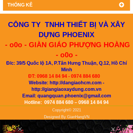
THỐNG KÊ
CÔNG TY TNHH THIẾT BỊ VÀ XÂY
DỰNG PHOENIX
- o0o -
GIÀN GIÁO PHƯỢNG HOÀNG
- o0o -
Đ/c: 39/5 Quốc lộ 1A, P.Tân Hưng Thuận, Q.12, Hồ Chí
Minh
ĐT: 0968 14 84 94 - 0974 884 680
Website:
http://dangiaohcm.com
-
http://giangiaoxaydung.com.vn
Email:
quangquan.phoenix@gmail.com
Hotline: 0974 884 680 – 0968 14 84 94
Copyright© 2021
Designed By
GianHangVN